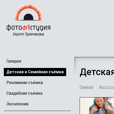
Перейти
к
основному
содержанию
Галерея
Детска
Детская и Семейная съёмка
Рекламная съёмка
Главная
Фотосту
Свадебная съёмка
Эксклюзив