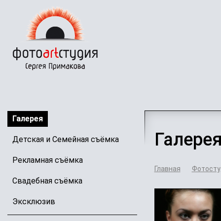
Перейти
к
основному
содержанию
Галерея
Галере
Детская и Семейная съёмка
Рекламная съёмка
Главная
Фотосту
Свадебная съёмка
Эксклюзив