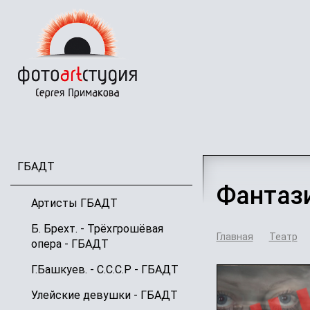
Перейти
к
основному
содержанию
ГБАДТ
Фантази
Артисты ГБАДТ
Б. Брехт. - Трёхгрошёвая
Главная
Театр
опера - ГБАДТ
Г.Башкуев. - С.С.С.Р - ГБАДТ
Улейские девушки - ГБАДТ