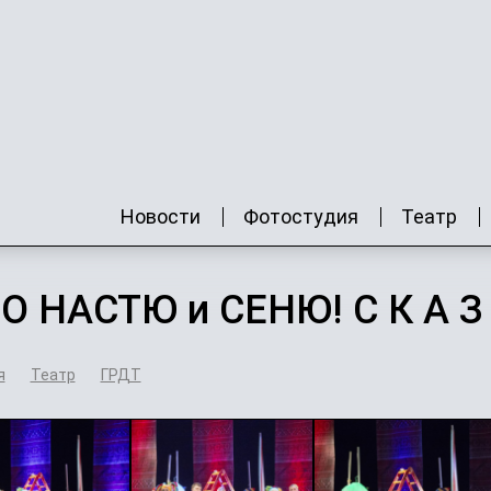
Новости
Фотостудия
Театр
О НАСТЮ и СЕНЮ! С К А З К 
я
Театр
ГРДТ