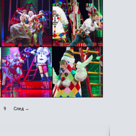
9
След →