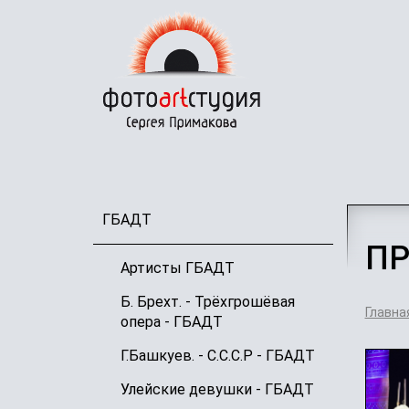
Перейти
к
основному
содержанию
ГБАДТ
ПР
Артисты ГБАДТ
Б. Брехт. - Трёхгрошёвая
Главна
опера - ГБАДТ
Г.Башкуев. - С.С.С.Р - ГБАДТ
Улейские девушки - ГБАДТ