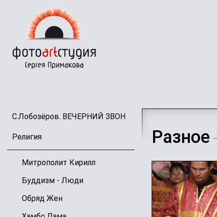
Перейти
к
основному
содержанию
С.Лобозёров. ВЕЧЕРНИЙ ЗВОН
Разное
Религия
—
Митрополит Кирилл
Буддизм - Люди
Обряд Жен
Хамбо Лама