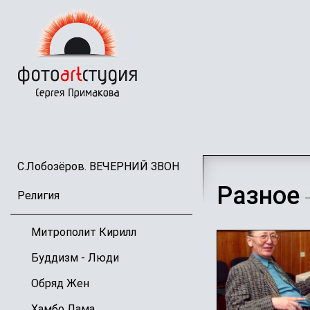
Перейти
к
основному
содержанию
С.Лобозёров. ВЕЧЕРНИЙ ЗВОН
Разное
Религия
—
Митрополит Кирилл
Буддизм - Люди
Обряд Жен
Хамбо Лама