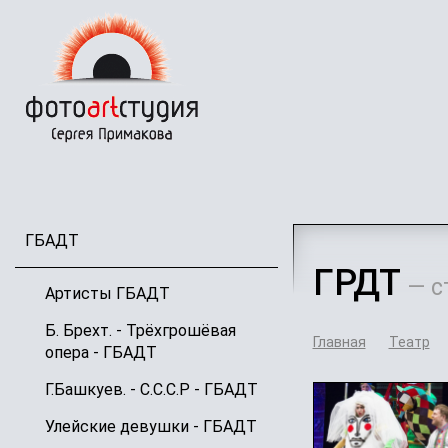
Перейти
к
основному
содержанию
ГБАДТ
ГРДТ
— с
Артисты ГБАДТ
Б. Брехт. - Трёхгрошёвая
Главная
Театр
опера - ГБАДТ
Г.Башкуев. - С.С.С.Р - ГБАДТ
Улейские девушки - ГБАДТ