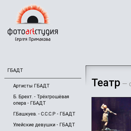
Перейти
к
основному
содержанию
ГБАДТ
Театр
— 
Артисты ГБАДТ
Б. Брехт. - Трёхгрошёвая
опера - ГБАДТ
Г.Башкуев. - С.С.С.Р - ГБАДТ
Улейские девушки - ГБАДТ